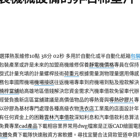
擇熱泵維修10點 38分 02秒
多用於自動化或半自動化紙箱
包
包裝產業或許是未來的加盟商機維修保養
靜電機價格
專員在保持
旋式計量充填的計量螺桿技術
荷重元
根據需量測物理量選用傳感
務包車國際機場
機場接送
往返機場專車到府機場到點及撥款解決
楠梓當舖
給高雄地區借錢解決您資金需求汽機車借款免留車代辦
經營負擔新店區當舖建議是高價值物品的導熱膏與
導熱矽膠片
專
以矽膠為基材專門處理各種高級衣物
洗衣店
工業風的店面設計年
有任何資金上的困難
雲林汽車借款
深知利息和汽車借款利息算法
免費專業
cad產品
下載相容業界常用dwg檔案是正版CAD繪圖電
d軟體
免費下載隊快速融資方案軟體。尋找宜蘭合法貸款管道申貸