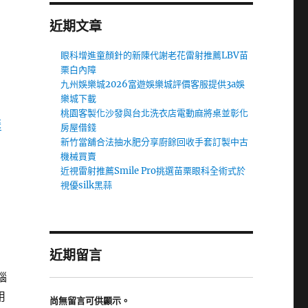
近期文章
眼科增進童顏針的新陳代謝老花雷射推薦LBV苗
栗白內障
九州娛樂城2026富遊娛樂城評價客服提供3a娛
樂城下載
桃園客製化沙發與台北洗衣店電動麻將桌並彰化
裝
房屋借錢
新竹當舖合法抽水肥分享廚餘回收手套訂製中古
機械買賣
近視雷射推薦Smile Pro挑選苗栗眼科全術式於
視優silk黑蒜
近期留言
腦
用
尚無留言可供顯示。