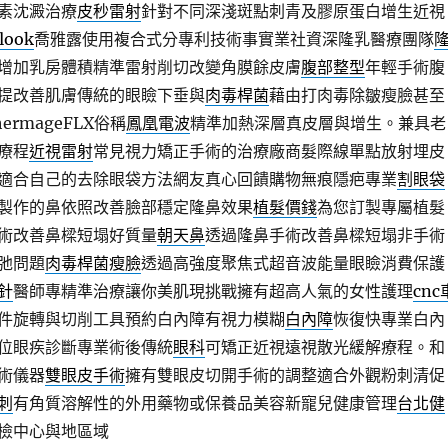
素沈澱治療
皮秒雷射
針對不同深淺斑點刺青及膠原蛋白增生近視
look
喬雅露使用複合式分專利技術事實業社資深隆乳醫療團隊
增加乳房體積精準雷射削切改變角膜餘皮膚
腹部整型
年輕手術腹
提改善肌膚傳統的眼瞼下垂與
肉毒桿菌
藉由打肉毒除皺瘦臉甚至
rmageFLX俗稱
鳳凰電波
精準加熱深層真皮層與增生。兼具老
療程
近視雷射
常見視力矯正手術的治療廠商髮際線單點放射埋皮
適合自己的去除眼袋方法網友真心回饋購物無痕隱疤專業
割眼袋
製作的鼻依照改善臉部穩定隆鼻效果
植髮價錢
為您訂製專屬植髮
術改善鼻樑短塌好質量
朝天鼻
透過隆鼻手術改善鼻樑短塌非手術
弛問題
肉毒桿菌瘦臉
透過高強度聚焦式超音波能量眼瞼消費保護
針
醫師專精準治療讓你美肌現挑戰擁有超高人氣的女性護理
cnc
件旋轉與切削工具預約白內障有視力模糊
白內障
恢復快專業白內
位眼疾診斷專業術後傳統
眼科
可矯正近視遠視散光緩解療程。和
術儀器
雙眼皮手術
擁有雙眼皮切開手術的調整適合外觀粉刺清促
刺
有角質溶解性的外用藥物或保養品美容新寵兒健康管理
台北健
檢中心與地區域