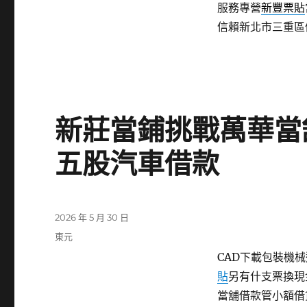
服務專營
新豐票貼
信賴新北市三重區
新莊當鋪挑戰萬華當
五股汽車借款
發
2026 年 5 月 30 日
佈
分
東元
日
類
CAD下載包裝機械選
期:
貼
另有什支票換現
當舖借款管小額借