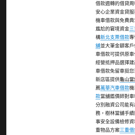
借款週轉的借貸周
安心企業資金貸服
機車借款與免費典
尷尬的窘境資金
三
構
新北支票借款
專
舖
並大筆金額客戶
車借款可提供原車
經營抵押品選擇建
車借款免留車挺您
新店區提供
龜山當
薦
萬華汽車借款
機
款
當舖鑑價師對車
分別融資公司能有
務，樹林當舖手續
事安全設備檢修資
重物品方案
三重借