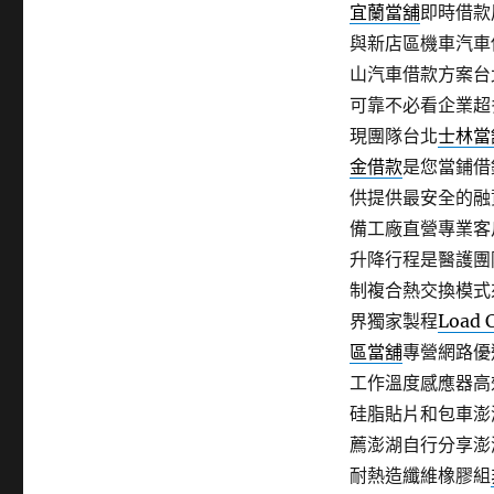
宜蘭當舖
即時借款
與新店區機車汽車
山汽車借款方案台
可靠不必看企業超
現團隊台北
士林當
金借款
是您當鋪借
供提供最安全的融
備工廠直營專業客
升降行程是醫護團
制複合熱交換模式
界獨家製程
Load C
區當舖
專營網路優
工作溫度感應器高
硅脂貼片和包車澎
薦澎湖自行分享澎
耐熱造纖維橡膠組