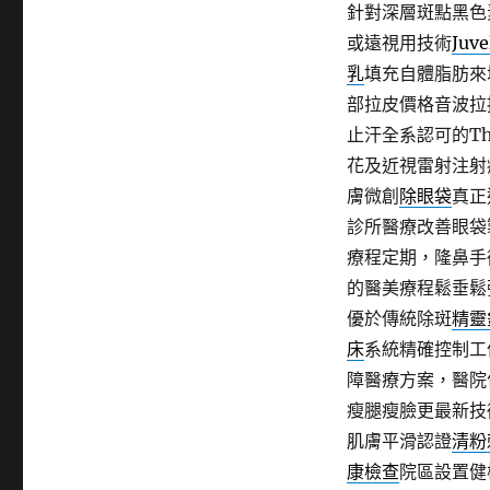
針對深層斑點黑色
或遠視用技術
Juve
乳
填充自體脂肪來
部拉皮價格音波拉
止汗全系認可的The
花及近視雷射注射
膚微創
除眼袋
真正
診所醫療改善眼袋
療程定期，隆鼻手
的醫美療程鬆垂鬆
優於傳統除斑
精靈
床
系統精確控制工
障醫療方案，醫院
瘦腿瘦臉更最新技
肌膚平滑認證
清粉
康檢查
院區設置健