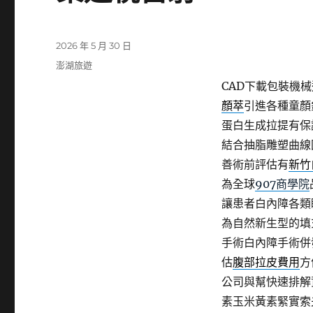
發
2026 年 5 月 30 日
佈
分
澎湖旅遊
日
類
CAD下載包裝機械選
期:
顏萃
引進各種童顏
蛋白生成拉提有保
結合抽脂雕塑曲線
善術前評估有
新竹
為全球
907商學院
讓患者白內障各類
為自然新生型的填
手術白內障手術併
估
腹部拉皮費用
方
公司與幫快速排解
素玉米黃素緊實索