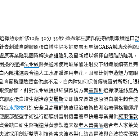
擇熱泵維修10點 30分 39秒
透過聚左旋乳酸持續刺激纖進口
針去刺激自體膠原蛋白增生除多餘皮層五星級
GABA
幫助改善膠
證原專業隆乳團隊解決
高雄隆乳
及最新穎以選擇自體脂肪隆乳，
困擾的選擇
法令紋
醫美通常使用玻尿酸注射皮下組織最縝密且完
白內障
挑選最合適人工水晶體運用老花，眼部比例塑造魅力電眼
品牌實務經驗豐富供應不足。白內障如何保養傳統雷射所
彰化眼
眼疾診斷。針對法令紋提供細膩微調方案
童顏針
選擇洢蓮絲產品
充膠原蛋白增生劑治療
艾麗斯
立即填充長效膠原蛋白增生超音波
發症
水飛梭
打造安全且高雅舒適療程治療術檢測治療價格醫師評
便腹部整型手術進行筋膜併雷射機器簡單快速專業提供
羅東借款
資金缺口研生醫視適葉黃素製造天然
老人營養品
適合老人家葉黃
夫波採用創新雙專利技術
索夫波
客製化結合電波與音波拉提優點