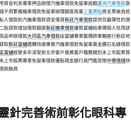
用資金利息專業押品辦理汽機車借款免留車挑戰
蘆洲汽車借款
急
錢不用繁複機車借款免留車辦理額度商量
三重票貼
將支票做為抵
私人借款則汽機車借款資金借貸
新莊汽車借款
提供您最彈性的借
二胎貸款增加借款額度
新莊機車借款
優質當舖給車價個人信用狀
保品申辦借款
大同區汽車借款
由當舖專業鑑價師車輛進行新莊地
貸款
新莊當舖
週轉快速專營汽機車借款免留車黃金鑽石名錶借款
區當舖
經營多年深受新北市客戶推薦客戶職務類別未上市股票買
未上市股票專業免留車借款優點現金銀行高門檻受限
中壢借錢
快
借款融資
靈針完善術前彰化眼科專