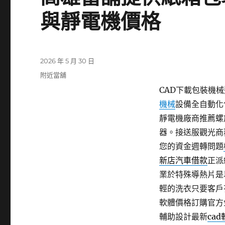
與靜電機價格
發
2026 年 5 月 30 日
佈
分
附近當舖
日
類
CAD下載包裝機械選
期:
機械
設備全自動化
靜電機廠商推薦螺
器。接送服觀光商
您的資金週轉問題
新店汽車借款
正派
業於特殊導熱片是
輕的洗衣只要客戶
軟體價格訂購官方
輔助設計最新
ca