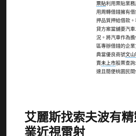
票貼
利用票貼業務
用周轉借錢擁有借
押品質押給借款。
貸方案當舖要汽車
況。將汽車作為擔
區專辦借錢的企業
典當優良商號
文山
賣
未上市
股票查詢
速且簡便桃園民間
艾麗斯找索夫波有精
業近視雷射