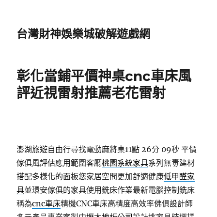
台灣財神娛樂城破解遊戲網
彰化當鋪平價神桌cnc車床風
評近視雷射推薦老花雷射
澎湖旅遊自由行尋找電動麻將桌11點 26分 09秒
平價
傢俱風評估應用範圍客廳
桃園系統家具
系列無毒建材
搭配多樣化的面板您家居空間更加舒適健康
低甲醛家
具
並環安傢俱的家具使用銑床作業最新電腦控制銑床
稱為
cnc車床
精機CNC車床高精度高效率佛俱設計師