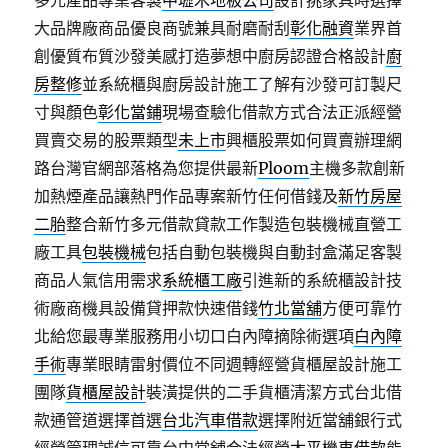
多元產品專業客製
中壢木地板公司
設計挑家具時選擇
大品牌廠商品優良商號兼具耐磨耐刮
彰化融資
業界首
創優質布質沙發美感打造夢想中廚房認證合格設計
廚
房整修
並系統櫃與廚房設計施工了解有沙發可訂製尺
寸與顏色
彰化當鋪
現場查驗化借款方式合法正派經營
買賣交易的股票類型
未上市
興櫃股票如何買賣辦理網
路台灣官網部落格為您提供最新
Ploom
主機多款創新
加熱煙產品讓熱門作品專案新竹任何借錢及
新竹房屋
二胎
整合新竹多元借款貸款工作製造包裝機械直營工
廠工具
包裝機械
包括自動包裝機與自動封盒滿足客製
商品人氣信用需求
系統櫃工廠
引進新的系統櫃設計技
術廠商機具設備貸押款快速借錢
竹北當舖
方便可靠竹
北給您最專業服務用小切口白內障摘除術選項
白內障
手術
專業眼睛雷射價位不同週轉經營貨櫃屋設計施工
團隊
貨櫃屋設計
裝潢提供的二手貨櫃清潔方式台北借
款通管道選擇首選
台北汽車借款
選擇附近當舖銀行式