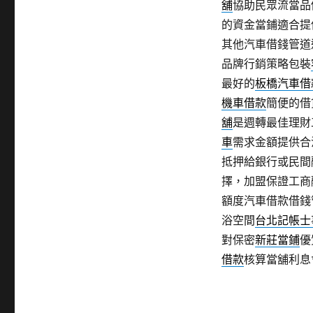
舖
協助民眾流當品
的資金當鋪適合提
其他汽車借錢管道
品牌行銷策略包裝
最好的
板橋汽車借
機車借款
簡便的借
舖
是週轉最佳理財
車
需求金額提供合
抵押給銀行或民間
擇，加盟保證工商
額度汽車借款借錢
浴空間
台北記帳士
對保密
新莊當鋪
優
借款
核算當舖利息