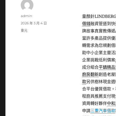
作
admin
童顏針LINDBER
者
發
2026 年 3 月 4 日
借錢
融資管道到快
佈
分
東元
牌故事真實教傳遞
日
類
當許多產品提供優
期:
轉需求為您規劃借
助中小企業主靈活
企業挑戰低利價案
成分組合
平鎮精品
廚房翻新
創造老屋
款
另供樹林現金週
合平台優質借款。
程廚具推薦支付現
資周轉好夥伴
中和
申請
三重汽車借款