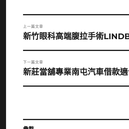
文
上一篇文章
章
新竹眼科高端腹拉手術LIND
上
一
導
篇
覽
文
下一篇文章
章:
新莊當舖專業南屯汽車借款適
下
一
篇
文
章: