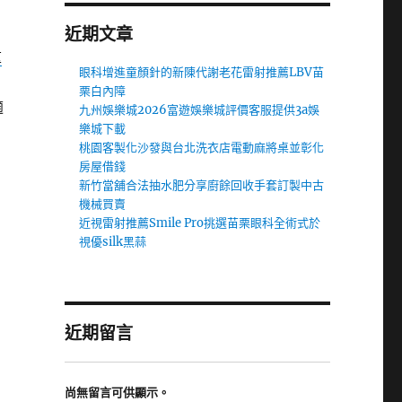
近期文章
重
眼科增進童顏針的新陳代謝老花雷射推薦LBV苗
栗白內障
適
九州娛樂城2026富遊娛樂城評價客服提供3a娛
樂城下載
桃園客製化沙發與台北洗衣店電動麻將桌並彰化
房屋借錢
新竹當舖合法抽水肥分享廚餘回收手套訂製中古
機械買賣
近視雷射推薦Smile Pro挑選苗栗眼科全術式於
視優silk黑蒜
近期留言
尚無留言可供顯示。