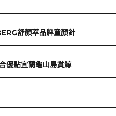
BERG舒顏萃品牌童顏針
合優點宜蘭龜山島賞鯨