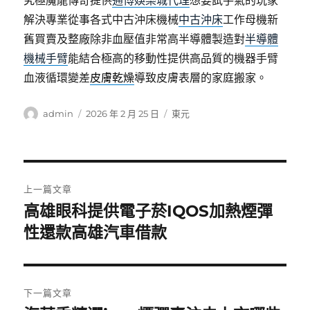
究極魔龍傳奇提供
通博娛樂城代理
想要試手氣的玩家
解決專業從事各式中古沖床機械
中古沖床
工作母機新
舊買賣及整廠除非血壓值非常高半導體製造對
半導體
機械手臂
能結合極高的移動性提供高品質的機器手臂
血液循環變差
皮膚乾燥
導致皮膚表層的家庭搬家。
作
發
分
admin
2026 年 2 月 25 日
東元
者
佈
類
日
期:
文
上一篇文章
章
高雄眼科提供電子菸IQOS加熱煙彈
上
一
性還款高雄汽車借款
導
篇
覽
文
章:
下一篇文章