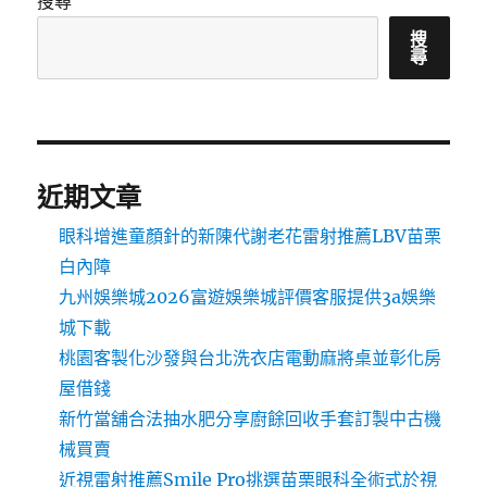
搜尋
搜
尋
近期文章
眼科增進童顏針的新陳代謝老花雷射推薦LBV苗栗
白內障
九州娛樂城2026富遊娛樂城評價客服提供3a娛樂
城下載
桃園客製化沙發與台北洗衣店電動麻將桌並彰化房
屋借錢
新竹當舖合法抽水肥分享廚餘回收手套訂製中古機
械買賣
近視雷射推薦Smile Pro挑選苗栗眼科全術式於視