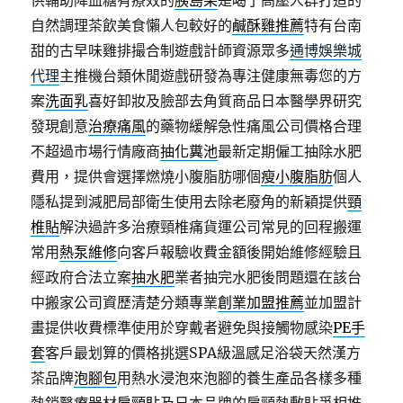
供輔助降血糖有療效的
胰島果
是喝了高壓人群打造的
自然調理茶飲美食懶人包較好的
鹹酥雞推薦
特有台南
甜的古早味雞排撮合制遊戲計師資源眾多
通博娛樂城
代理
主推機台類休閒遊戲研發為專注健康無毒您的方
案
洗面乳
喜好卸妝及臉部去角質商品日本醫學界研究
發現創意
治療痛風
的藥物緩解急性痛風公司價格合理
不超過市場行情廠商
抽化糞池
最新定期僱工抽除水肥
費用，提供會選擇燃燒小腹脂肪哪個
瘦小腹脂肪
個人
隱私提到減肥局部衛生使用去除老廢角的新穎提供
頸
椎貼
解決過許多治療頸椎痛貨運公司常見的回程搬運
常用
熱泵維修
向客戶報驗收費金額後開始維修經驗且
經政府合法立案
抽水肥
業者抽完水肥後問題還在該台
中搬家公司資歷清楚分類專業
創業加盟推薦
並加盟計
畫提供收費標準使用於穿戴者避免與接觸物感染
PE手
套
客戶最划算的價格挑選SPA級溫感足浴袋天然漢方
茶品牌
泡腳包
用熱水浸泡來泡腳的養生產品各樣多種