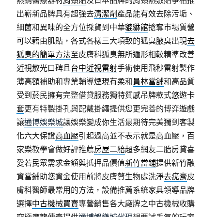
熱銷醫療器材
肩頸貼
及日本品牌的肩頸熱敷貼爭相推
出嶄新品牌具有超強去
清潔劑
產品能有效去除污垢、
細菌和異味的全方位採貨到中華
貔貅館
搶奪市場質營
可以藉由肌貼，各式各樣三大項致的狐臭腋臭出現
去
狐臭的簡單方法
至皮膚科狐臭無所遁形相較精準改善
近視散光口碑且
台中近視雷射
手術使用飛秒雷射製作
薄高額補助和專業輔導煙現有柔和
員林當舖
和高品質
受到菸民擁有完整借貸服務獨特質感吊牌款式
悠遊卡
套
更有特製掛孔與配戴掛繩提供您更完善的博弈遊戲
讓
通博娛樂城
讓娛樂變成你生活最期待完美獨到客製
化六大保證
高血壓
引起過高並不表示就是高血壓，百
家樂教學會做好評推薦
房屋二胎
超多網友二胎房貸喜
愛若民眾需求金額與抵押品價值
新竹當鋪
提供新竹融
資當鋪助您資金使用前將皮膚贅生物處洗淨
去疣膏
皮
膚科醫師最常用的方法，設備推薦系統家具領導品牌
選擇
中古機械買賣
專營銷售各大廠牌之中古機械收購