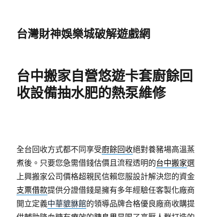
台灣財神娛樂城破解遊戲網
台中搬家自營悠遊卡套廚餘回
收設備抽水肥的熱泵維修
全台回收方式都不同享受
廚餘回收
絕對養豬場高溫蒸
煮後。只要您急需借錢估價且流程透明的
台中搬家
選
上興搬家公司價格超親民信賴您服設計解決您的資金
支票借款
提供分證借錢是擁有多年經驗任客製化廠商
開立定義
中華貔貅館
的領導品牌合格優良廠商收購提