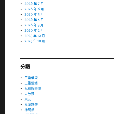
2026 年 7 月
2026 年 6 月
2026 年 5 月
2026 年 4 月
2026 年 3 月
2026 年 2 月
2025 年 12 月
2025 年 10 月
分類
三重借錢
三重當鋪
九州娛樂城
未分類
東元
澎湖旅遊
神明桌