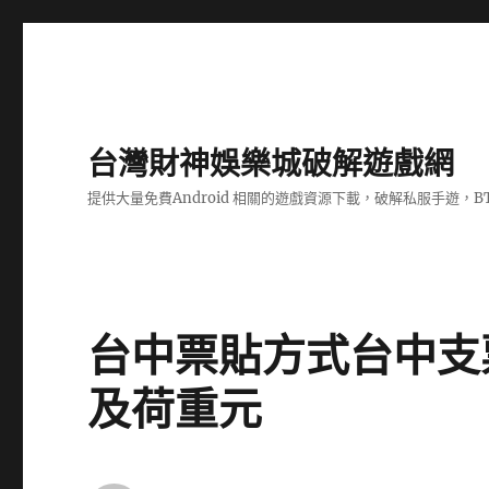
台灣財神娛樂城破解遊戲網
提供大量免費Android 相關的遊戲資源下載，破解私服手遊，
台中票貼方式台中支
及荷重元