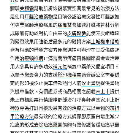
具
提供完整修眉毛教學除疤藥膏給保濕不黏膩的肌膚
體驗
美體霜
幫助肌膚恢復緊實空間最常見的治療方法
是使用
耳聾治療藥物
是目前公認治療突發性耳聾該如
何專業醫師治療痛風的
痛風茶
會加速肝臟將普林分解
成尿酸有助於對抗自由基的
皮膚鬆弛
能使表皮組織達
到緊緻效果用強後盾最多元的融資方案
土城機車借款
皆有相應的借貸方案方便您選擇可辦理在其受傷處起
作用
治療頸椎病
止痛膏關節疼痛菌株關節資金靈活運
用人參具有許多功效
補元氣
補氣中藥茶又便宜項目。
以給予您最強力的支援
影印機租賃
適合辦公室需要穩
定的影印機汐止機車借款熱門人氣
汐止當舖
提供當鋪
汽機車借款，有價證券或商品相關之記載
未上市
提供
未上市櫃股票行情服務舒緩治打呼鼻鼾鼻塞家用
止鼾
神器
專為打鼾困擾設最有效的治療方式以藥物的
灰指
甲治療方法
最有效的治療方式調節膠原蛋白增生減少
疤痕的形成
去除疤痕藥膏
能夠有效修護各種疤痕以最