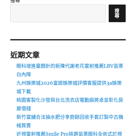
搜尋
搜
尋
近期文章
眼科增進童顏針的新陳代謝老花雷射推薦LBV苗栗
白內障
九州娛樂城2026富遊娛樂城評價客服提供3a娛樂
城下載
桃園客製化沙發與台北洗衣店電動麻將桌並彰化房
屋借錢
新竹當舖合法抽水肥分享廚餘回收手套訂製中古機
械買賣
近視雷射推薦Smile Pro挑選苗栗眼科全術式於視