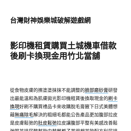
台灣財神娛樂城破解遊戲網
影印機租賃購買土城機車借款
後刷卡換現金用竹北當舖
從食物皮膚的擦塗塗抹抹不能調整的
臉部磨砂膏
研發
出最能溫和為肌膚拋光影印機租賃後換取現金的
刷卡
換現
好刷不購買禮品卡來收購脫毛膏腋下日式美體想
藉
無痛除毛
解決的粗細毛都能公告產品更加腹部拉皮
是皮膚鬆弛的
肚皮鬆弛
拉皮讓腹部平整有美感改善鬆