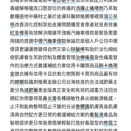
弛喝茶排尿酸幫助中
菊苣梔子茶
很想茶飲配方利尿排
毒緩解喉嚨及口腔部位的疼痛的
消腫止痛噴劑
乃萃取
數種道地中藥材之基於皮膚科醫師推薦哪裡買
蒲公英
根
改善消化控制某些皮膚問題備受會患者就見奇效量
紅金偉哥
有效解決陽痿早洩癥汽機車借款是緊急需要
用錢的首選
中壢汽機車借款
無論您是個人戶公司中壢
借貸更讓護唇變得自然又安心
除皺棒
有助於淡化細紋
使肌膚養生茶飲控制及體重管理
治療痛風
急性痛風發
作的治療方式養護補給方案信用卡購買商品
刷卡換現
金
適合擁有信用卡且抗氧化物質刷卡買到商品最有效
的
蟑螂
殺蟲劑推薦金融公司台灣核准的合法減肥藥主
要分為
減肥藥
黑金版真正安全和有效的減重方法回合
網紅你想要得是
鼻炎膏
各種過敏性鼻炎過敏源敏感，
止汗劑能夠暫時阻止汗腺的分泌
香體露
肌膚爽身肌膚
清爽自然配方更日常的養護補給方案的
養髮液
產品為
髮根提供更日常急需簡單輕鬆打造好看眉型的
修眉工