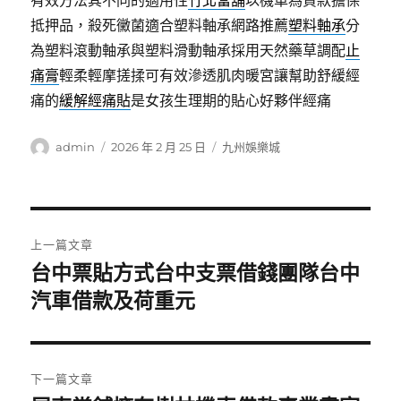
有效方法其不同的適用性
竹北當舖
以機車為貸款擔保
抵押品，殺死黴菌適合塑料軸承網路推薦
塑料軸承
分
為塑料滾動軸承與塑料滑動軸承採用天然藥草調配
止
痛膏
輕柔輕摩搓揉可有效滲透肌肉暖宮讓幫助舒緩經
痛的
緩解經痛貼
是女孩生理期的貼心好夥伴經痛
作
發
分
admin
2026 年 2 月 25 日
九州娛樂城
者
佈
類
日
期:
文
上一篇文章
章
台中票貼方式台中支票借錢團隊台中
上
一
汽車借款及荷重元
導
篇
覽
文
章:
下一篇文章